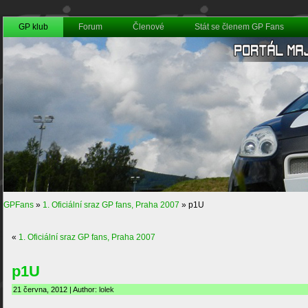
GP klub
Forum
Členové
Stát se členem GP Fans
GPFans
»
1. Oficiální sraz GP fans, Praha 2007
»
p1U
«
1. Oficiální sraz GP fans, Praha 2007
p1U
21 června, 2012 | Author:
lolek