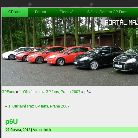
GP klub
Forum
Členové
Stát se členem GP Fans
GPFans
»
1. Oficiální sraz GP fans, Praha 2007
»
p6U
«
1. Oficiální sraz GP fans, Praha 2007
p6U
21 června, 2012 | Author:
lolek