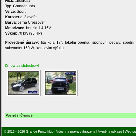
Nick
: 1nekros1
Typ
: Grandepunto
Verze
: Sport
Karoserie
: 3 dveře
Barva
: černá Crossover
Motorizace
: benzín 1,4 16V
Výkon
: 70 kW (95 HP)
Provedené úpravy
: litá kola 17″, loketní opěrka, sportovní pedály, spodn
subwoofer 150 W, koncovka výfuku
[Show as slideshow]
Posted in
Členové
© 2013 - 2026 Grande Punto klub | Všechna práva vyhrazena |
Výměna odkazů
| Web sp