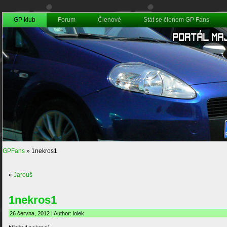
GP klub
Forum
Členové
Stát se členem GP Fans
GPFans
»
1nekros1
«
Jarouš
1nekros1
26 června, 2012 | Author:
lolek