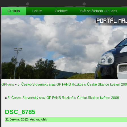
GP klub
Forum
Členové
Stát se členem GP Fans
GPFans
»
5. Česko-Slovenský sraz GP FANS Rozkoš u České Skalice květen 20
«
5. Česko-Slovenský sraz GP FANS Rozkoš u České Skalice květen 2009
DSC_6785
21 června, 2012 | Author:
lolek