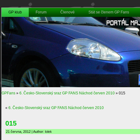
GP klub
Forum
Členové
Stát se členem GP Fans
GPFans
»
6. Česko-Slovenský sraz GP FANS Náchod červen 2010
»
015
«
6. Česko-Slovenský sraz GP FANS Náchod červen 2010
015
21 června, 2012 | Author:
lolek