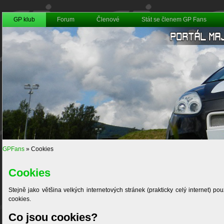
GP klub
Forum
Členové
Stát se členem GP Fans
GPFans
»
Cookies
Cookies
Stejně jako většina velkých internetových stránek (prakticky celý internet) p
cookies.
Co jsou cookies?