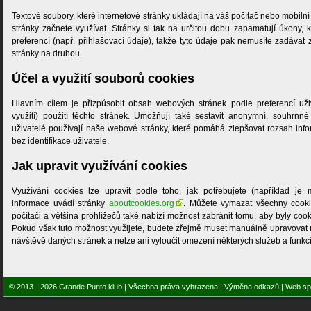
Textové soubory, které internetové stránky ukládají na váš počítač nebo mobilní 
stránky začnete využívat. Stránky si tak na určitou dobu zapamatují úkony, kt
preferencí (např. přihlašovací údaje), takže tyto údaje pak nemusíte zadávat
stránky na druhou.
Účel a využití souborů cookies
Hlavním cílem je přizpůsobit obsah webových stránek podle preferencí uživa
využití) použití těchto stránek. Umožňují také sestavit anonymní, souhrnné st
uživatelé používají naše webové stránky, které pomáhá zlepšovat rozsah infor
bez identifikace uživatele.
Jak upravit využívání cookies
Využívání cookies lze upravit podle toho, jak potřebujete (například je
informace uvádí stránky
aboutcookies.org
. Můžete vymazat všechny cooki
počítači a většina prohlížečů také nabízí možnost zabránit tomu, aby byly coo
Pokud však tuto možnost využijete, budete zřejmě muset manuálně upravovat 
návštěvě daných stránek a nelze ani vyloučit omezení některých služeb a funkcí
© 2013 - 2026 Grande Punto klub | Všechna práva vyhrazena |
Výměna odkazů
| Web sp