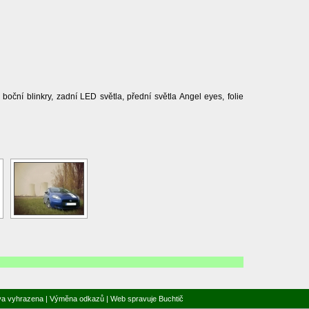
 boční blinkry, zadní LED světla, přední světla Angel eyes, folie
va vyhrazena |
Výměna odkazů
| Web spravuje
Buchtič