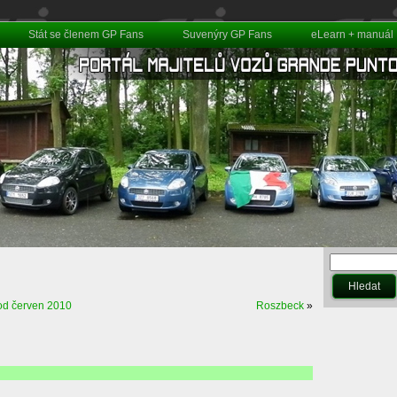
Stát se členem GP Fans
Suvenýry GP Fans
eLearn + manuál
od červen 2010
Roszbeck
»