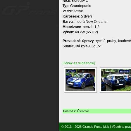
Nick
: Korecky D
Typ
: Grandepunto
Verze
: Active
Karoserie
: 5 dveří
Barva
: modrá New Orleans
Motorizace
: benzín 1,2
Výkon
: 48 kW (65 HP)
Provedené úpravy
: rychlé pruhy, kouřové
Suntec, litá kola AEZ 15″
[Show as slideshow]
Posted in
Členové
© 2013 - 2026 Grande Punto klub | Všechna prá