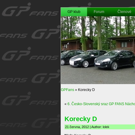
GP klub
Forum
Členové
GPFans
»
Korecky D
«
6. Česko-Slovenský sraz GP FANS Nách
Korecky D
21 června, 2012 | Author:
lolek