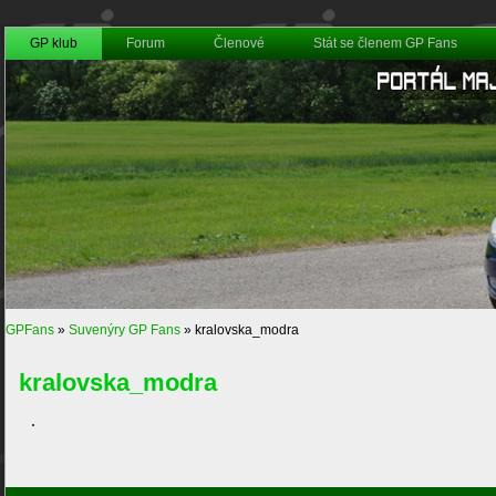
GP klub
Forum
Členové
Stát se členem GP Fans
GPFans
»
Suvenýry GP Fans
»
kralovska_modra
kralovska_modra