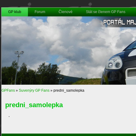
GP klub
Forum
Členové
Stát se členem GP Fans
GPFans
»
Suvenýry GP Fans
»
predni_samolepka
predni_samolepka